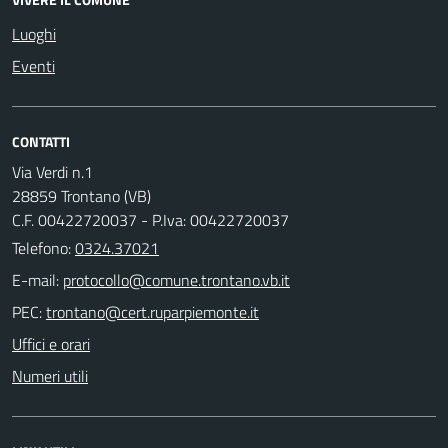
Luoghi
Eventi
CONTATTI
Via Verdi n.1
28859 Trontano (VB)
C.F. 00422720037 - P.Iva: 00422720037
Telefono:
0324.37021
E-mail:
PEC:
Uffici e orari
Numeri utili